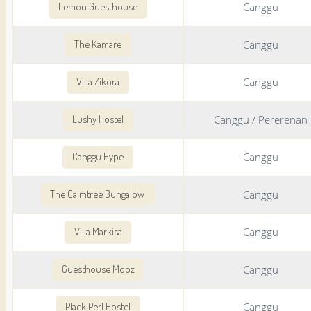
Canggu
Lemon Guesthouse
Canggu
The Kamare
Canggu
Villa Zikora
Canggu / Pererenan
Lushy Hostel
Canggu
Canggu Hype
Canggu
The Calmtree Bungalow
Canggu
Villa Markisa
Canggu
Guesthouse Mooz
Canggu
Plack Perl Hostel