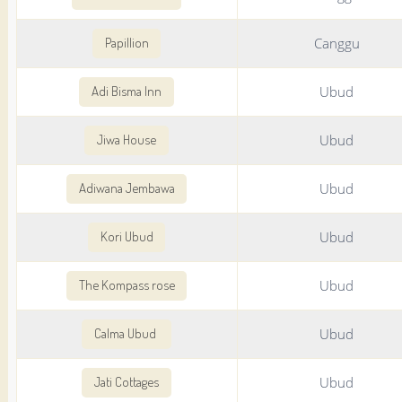
Canggu
Papillion
Ubud
Adi Bisma Inn
Ubud
Jiwa House
Ubud
Adiwana Jembawa
Ubud
Kori Ubud
Ubud
The Kompass rose
Ubud
Calma Ubud
Ubud
Jati Cottages