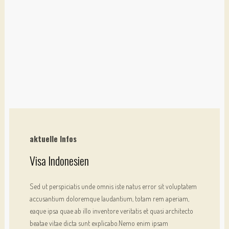
aktuelle Infos
Visa Indonesien
Sed ut perspiciatis unde omnis iste natus error sit voluptatem 
accusantium doloremque laudantium, totam rem aperiam, 
eaque ipsa quae ab illo inventore veritatis et quasi architecto 
beatae vitae dicta sunt explicabo.Nemo enim ipsam 