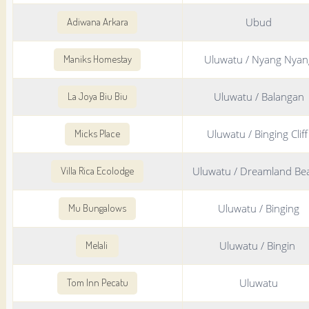
Ubud
Adiwana Arkara
Uluwatu / Nyang Nyan
Maniks Homestay
Uluwatu / Balangan
La Joya Biu Biu
Uluwatu / Binging Clif
Micks Place
Uluwatu / Dreamland B
Villa Rica Ecolodge
Uluwatu / Binging
Mu Bungalows
Uluwatu / Bingin
Melali
Uluwatu
Tom Inn Pecatu