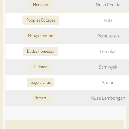
Nusa Penida
Mertasari
Kuta
Poppies Cottages
Pemuteran
Mango Tree Inn
Lemukih
Budas Homestay
Seminyak
D Home
Sanur
Sagara Villas
Nusa Lembongan
Damara