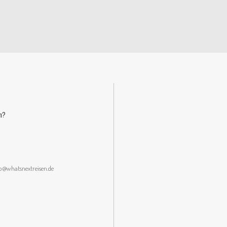
n?
lo@whatsnextreisen.de