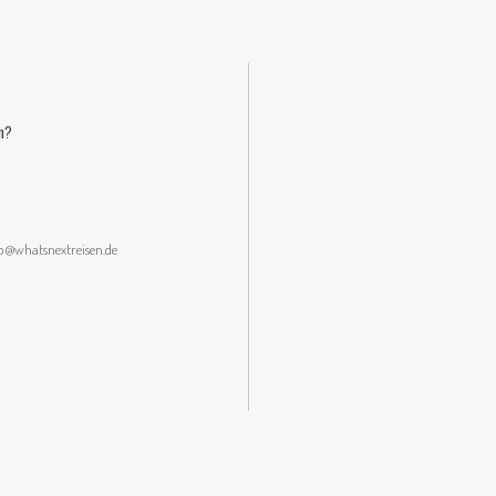
n?
lo@whatsnextreisen.de