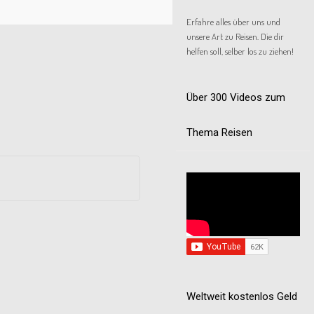
Erfahre alles über uns und
unsere Art zu Reisen. Die dir
helfen soll, selber los zu ziehen!
Über 300 Videos zum
Thema Reisen
Weltweit kostenlos Geld