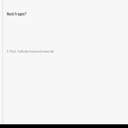
Noch Fragen?
E-Mail:
hello@whatsnextreisen.de