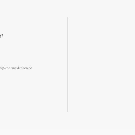
n?
lo@whatsnextreisen.de