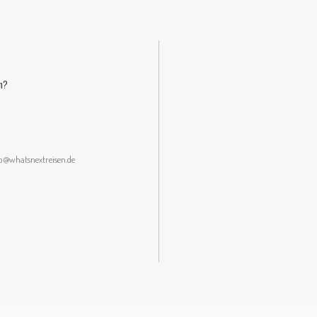
n?
lo@whatsnextreisen.de