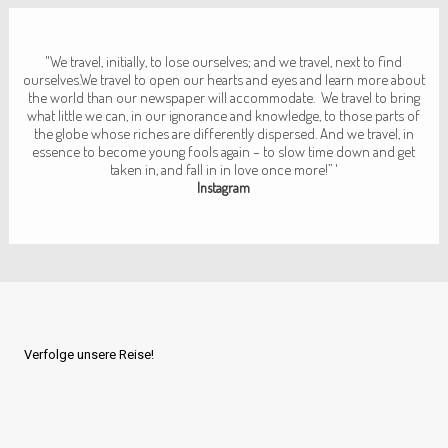
"We travel, initially, to lose ourselves; and we travel, next to find
ourselves.
We travel to open our hearts and eyes and learn more about
the world than
our newspaper will accommodate.
We travel to bring
what little we can,
in our ignorance and knowledge, to those parts of
the globe whose riches
are differently dispersed. And we travel, in
essence to become young fools again
– to slow time down and get
taken in, and fall in in love once more!”
'
Instagram
Verfolge unsere Reise!