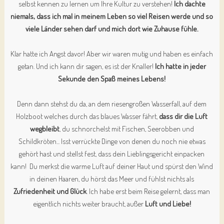
selbst
kennen zu lernen um Ihre Kultur
zu verstehen!
Ich dachte
niemals, dass ich mal in meinem Leben so viel Reisen werde und so
viele Länder sehen darf und mich dort wie Zuhause fühle.
Klar hatte ich Angst davor! Aber wir waren mutig und haben es einfach
getan. Und ich kann dir sagen, es ist der Knaller!
Ich hatte in jeder
Sekunde den Spaß meines Lebens!
Denn dann stehst du da, an dem riesengroßen Wasserfall, auf dem
Holzboot welches durch das blaues Wasser fährt,
dass dir die Luft
wegbleibt
, du schnorchelst mit Fischen, Seerobben und
Schildkröten... Isst verrückte Dinge von denen du noch nie etwas
gehört hast und stellst fest, dass dein Lieblingsgericht einpacken
kann!
Du merkst die warme Luft auf deiner Haut und spürst den Wind
in deinen Haaren, du hörst das Meer und fühlst nichts als
Zufriedenheit und Glück
. Ich habe erst beim Reise gelernt, dass man
eigentlich nichts weiter braucht, außer
Luft und Liebe!