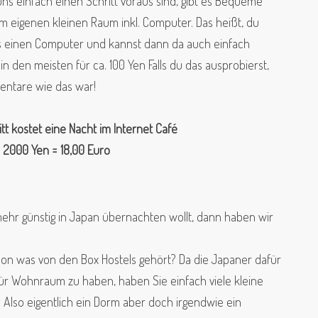
uns einfach einen Schritt voraus sind, gibt es Bequeme
m eigenen kleinen Raum inkl. Computer. Das heißt, du
s einen Computer und kannst dann da auch einfach
n den meisten für ca. 100 Yen Falls du das ausprobierst,
entare wie das war!
itt
kostet eine Nacht im Internet Café
2000 Yen = 18,00 Euro
ehr günstig in Japan übernachten wollt, dann haben wir
on was von den Box Hostels gehört? Da die Japaner dafür
tz für Wohnraum zu haben, haben Sie einfach viele kleine
 Also eigentlich ein Dorm aber doch irgendwie ein