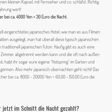
nen kleinen Kapsel, mit Fernseher und co. schläfst. Richtig
fahrung wert!
hier bei ca. 4000 Yen = 30 Euro die Nacht.
nell eingerichtetes japanisches Hotel, wie man es aus Filmen
tten ausgelegt, man hat überall diese typisch japanischen
traditionell japanischen Futon. Häufig gibt es auch eine
m Zimmer abgetrennt werden kann und die oft nach außen
seit, habt ihr sogar eure eigene "Hotspring" im Garten und
gönnen. Also mehr japanisch übernachten geht nicht! Das
cher bei ca. 8000 - 20000 Yen = 60,00 - 150,00 Euro die
 jetzt im Schnitt die Nacht gezahlt?