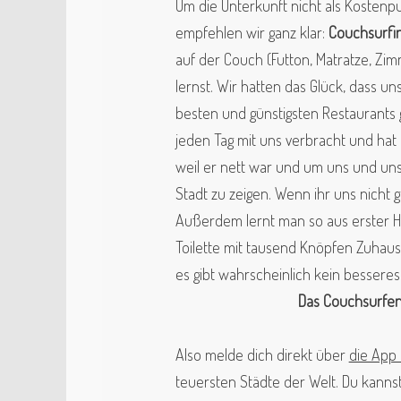
Um die Unterkunft nicht als Kosten
empfehlen wir
ganz klar:
Couchsurfi
auf der Couch (Futton,
Matratze, Zim
lernst. Wir hatten das Glück,
dass uns
besten und günstigsten
Restaurants 
jeden Tag mit uns verbracht
und hat 
weil er nett war und um uns und uns
Stadt zu zeigen. Wenn ihr uns nicht 
Außerdem lernt man so aus erster H
Toilette mit tausend Knöpfen Zuhaus
es gibt wahrscheinlich kein besseres
Das
Couchsurfe
Also melde dich direkt über
die App 
teuersten Städte der Welt. Du kanns