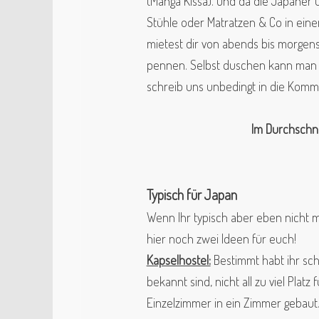
(Manga Kissa). Und da die Japaner 
Stühle oder Matratzen & Co in eine
mietest dir von abends bis morgen
pen
nen. Selbst dusch
en kann man i
schreib uns unbedingt in die Komm
Im
Durchschn
Typisch für Japan
Wenn Ihr typisch aber eben nicht m
hier noch zwei Ideen für euch!
Kapselhostel:
Bestimmt habt ihr sch
bekannt sind, nicht all zu viel Pla
Einzelzimmer in ein Zimmer gebaut.