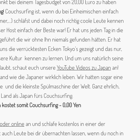
punkt bei deinem Tagesbudget von 20,00 Euro
zu haben
ng
! Couchsurfing ist, wenn du bei Einheimischen einfach
mer,...) schläfst und dabei noch richtig coole Leute kennen
er Host einfach der Beste war! Er hat uns jeden Tag in die
geführt die wir ohne Ihn niemals gefunden hätten. Er hat
uns die verrücktesten Ecken Tokyo's gezeigt und das nur,
ere Kultur kennen zu lernen. Und um uns natürlich seine
glaubt, schaut euch unsere
YouTube Videos zu Japan
an!
and wie die Japaner wirklich leben. W
ir hatten
sogar eine
e und die kleinste Spülmaschine der Welt. Ganz ehrlich,
 Land als Japan fürs Couchsurfing.
n
kostet somit
Couchsurfing - 0,00 Yen
oder online
an und schlafe kostenlos in einer der
t auch Leute bei dir übernachten lassen, wenn du noch in