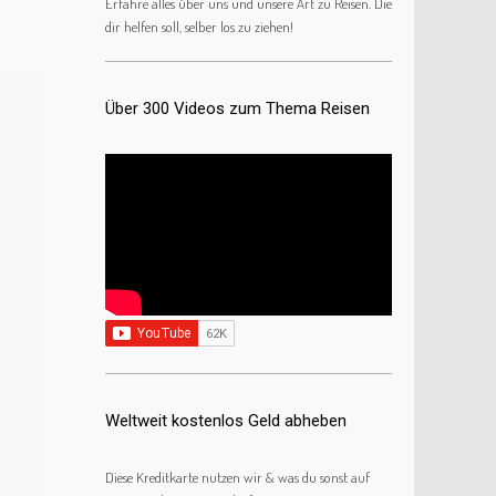
Erfahre alles über uns und unsere Art zu Reisen. Die
dir helfen soll, selber los zu ziehen!
Über 300 Videos zum Thema Reisen
Weltweit kostenlos Geld abheben
Diese Kreditkarte nutzen wir & was du sonst auf